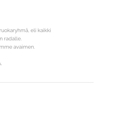
uokaryhmä, eli kaikki
n radalle.
tamme avaimen.
.