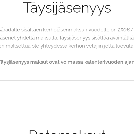
Täysijäsenyys
säradalle sisältäen kerhojäsenmaksun vuodelle on 250€/r
senet yhdellä maksulla. Täysijäsenyys sisältää avainlätkä
en maksettua ole yhteydessä kerhon vetäjiin jotta luovu
Täysjäsenyys maksut ovat voimassa kalenterivuoden ajan