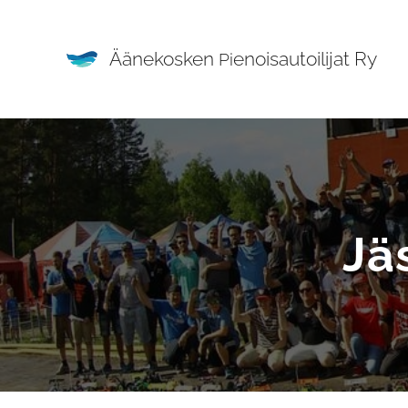
Äänekosken
enoisautoilijat Ry
Pi
Jä