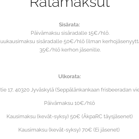
Ratamaksut
Sisärata:
Päivämaksu sisäradalle 15€/hlö.
uukausimaksu sisäradalle 50€/hlö (ilman kerhojäsenyyttä
35€/hlö kerhon jäsenille.
Ulkorata:
tie 17, 40320 Jyväskylä (Seppälänkankaan frisbeeradan vi
Päivämaksu 10€/hlö
Kausimaksu (kevät-syksy) 50€ (ÄkpaRC täysjäsenet)
Kausimaksu (kevät-syksy) 70€ (Ei jäsenet)