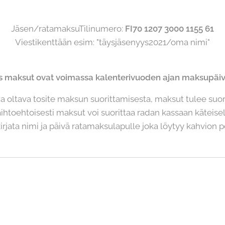
Jäsen/ratamaksuTilinumero:
FI70 1207 3000 1155 61
Viestikenttään esim: "täysjäsenyys2021/oma nimi"
s maksut ovat voimassa kalenterivuoden ajan maksupäivä
 oltava tosite maksun suorittamisesta, maksut tulee suo
ihtoehtoisesti maksut voi suorittaa radan kassaan käteisel
irjata nimi ja päivä ratamaksulapulle joka löytyy kahvion 