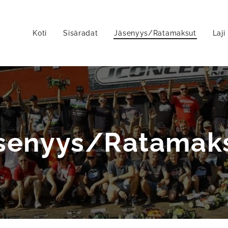
Koti
Sisäradat
Jäsenyys/Ratamaksut
Laji
senyys/Ratamak