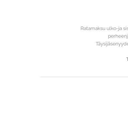
Ratamaksu ulko-ja si
perheenjä
Täysijäsenyyd