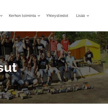
Kerhon toiminta
Yhteystiedot
Lisää
sut