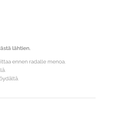
stä lähtien.
rittaa ennen radalle menoa.
lä.
pöydältä.